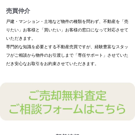
売買仲介
戸建・マンション・土地など物件の種類を問わず、不動産を「売
不動産買取
りたい」お客様と「買いたい」お客様の窓口になって対応させて
いただきます。
弊社は、お客様の不動産を直接買い取りさせていただきます。
リフォーム
不動産管理
専門的な知識を必要とする不動産売買ですが、経験豊富なスタッ
賃貸仲介
「相続した物件をどうしたら良いか分からない」「雨漏りや傾き
フがご相談から物件のお引渡しまで「専任サポート」させていた
弊社の工務スタッフにより、スピード対応と高品質な施工をお約
駐車場の管理、区分所有、戸建から1棟マンションまで幅広く管
があって処分に困っている」「田舎に空き家がある」など、どん
1人暮らしのワンルーム物件から、賃貸戸建て、飲食店などの事
だき安心なお取引をお約束させていただきます。
束させていただきます。
理業務をおこなっております。
な物件でもお任せください。
業用テナントまで幅広くお取り扱いしております。
オーナー様の大切な資産を最大限まで高めるご提案をお約束させ
お客様のご要望に沿った物件をスピード対応でご提案させていた
ていただきます。
だきます。